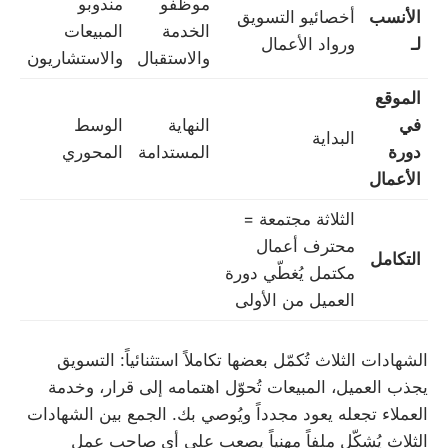
موظفو
مندوبو
الأنسب
أخصائيو التسويق
الخدمة
المبيعات
لـ
ورواد الأعمال
والاستقبال
والاستشاريون
الموقع
في
النهاية
الوسط
البداية
دورة
المستدامة
المحوري
الأعمال
الثلاثة مجتمعة =
محترف أعمال
التكامل
مكتمل يُغطّي دورة
العميل من الأولى
الشهادات الثلاث تُكمّل بعضها تكاملاً استثنائياً: التسويق
يجذب العميل، المبيعات تُحوّل اهتمامه إلى قرار، وخدمة
العملاء تجعله يعود مجدداً ويُوصي بك. الجمع بين الشهادات
الثلاث يُشكّل ملفاً مهنياً يصعب على أي صاحب عمل