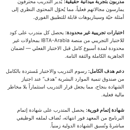
مدربون بتجربة ميدانية حقيقية:
يُدير التدريب محترفون
يمارسون مجالاتهم فعلياً، مما يُحوّل المحتوى النظري إلى
أمثلة حيّة وسيناريوهات قابلة للتطبيق الفوري.
اختبارات تجريبية غير محدودة:
يحصل كل متدرب على كود
للاختبار التجريبي من منصة IBTA-Arabia بمحاولات غير
محدودة لمدة أسبوع كامل قبل الاختبار الفعلي — لضمان
الجاهزية الكاملة والثقة التامة.
دعم هدف الكامل:
رسوم التدريب والاختبار مُستردة بالكامل
من صندوق تنمية الموارد البشرية “هدف” عند اجتياز
الشهادة بنجاح، مما يجعل قرار التدريب استثماراً بلا مخاطر
مالية فعلية.
شهادة إتمام فورية:
يحصل المتدرب على شهادة إتمام
البرنامج من المعهد فور انتهائه، تُضاف لملفه الوظيفي
مباشرةً وتُسبق الشهادة الدولية زمنياً.