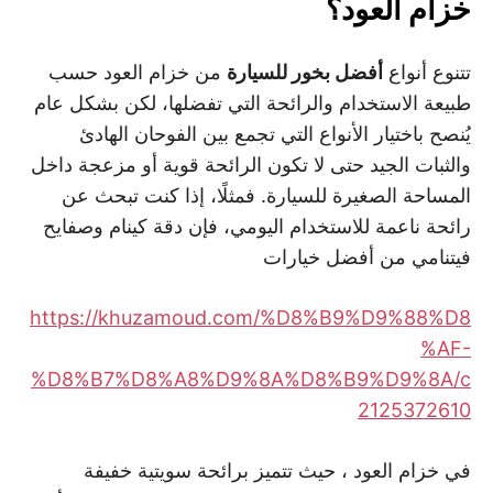
خزام العود؟
تتنوع أنواع
أفضل بخور للسيارة
من خزام العود حسب
طبيعة الاستخدام والرائحة التي تفضلها، لكن بشكل عام
يُنصح باختيار الأنواع التي تجمع بين الفوحان الهادئ
والثبات الجيد حتى لا تكون الرائحة قوية أو مزعجة داخل
المساحة الصغيرة للسيارة. فمثلًا، إذا كنت تبحث عن
رائحة ناعمة للاستخدام اليومي، فإن دقة كينام وصفايح
فيتنامي من أفضل خيارات
https://khuzamoud.com/%D8%B9%D9%88%D8
%AF-
%D8%B7%D8%A8%D9%8A%D8%B9%D9%8A/c
2125372610
في خزام العود ، حيث تتميز برائحة سويتية خفيفة