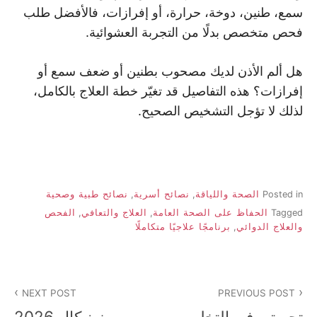
سمع، طنين، دوخة، حرارة، أو إفرازات، فالأفضل طلب
فحص متخصص بدلًا من التجربة العشوائية.
هل ألم الأذن لديك مصحوب بطنين أو ضعف سمع أو
إفرازات؟ هذه التفاصيل قد تغيّر خطة العلاج بالكامل،
لذلك لا تؤجل التشخيص الصحيح.
Posted in
الصحة واللياقة
,
نصائح أسرية
,
نصائح طبية وصحية
Tagged
الحفاظ على الصحة العامة
,
العلاج والتعافي
,
الفحص
والعلاج الدوائي
,
برنامجًا علاجيًا متكاملًا
تصفّح
NEXT POST
PREVIOUS POST
المقالات
تجربتي في التخلص
زينيكال 2026