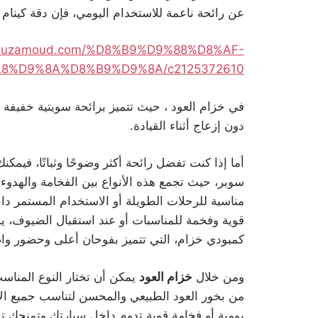
عن رائحة ناعمة للاستخدام اليومي، فإن دقة كينا
/khuzamoud.com/%D8%B9%D9%88%D8%AF-
8%D9%8A%D8%B9%D9%8A/c2125372610
في خزام العود ، حيث تتميز برائحة سويتية خفيفة 
دون إزعاج أثناء القيادة.
أما إذا كنت تفضل رائحة أكثر وضوحًا وثباتًا، فيمكنك
سوبر، حيث تجمع هذه الأنواع بين الفخامة والهدوء 
مناسبة للرحلات الطويلة أو الاستخدام المستمر دا
قوية وفخمة للمناسبات أو عند استقبال الضيوف، يمك
كمبودي خزام، التي تتميز بفوحان أعلى وحضور واض
ومن خلال
خزام العود
يمكن أن تختار النوع المنا
من بخور العود الطبيعي والمحسن لتناسب جميع ال
يومية أو فخامة قوية تدوم داخل سيارتك وتمنحك تج