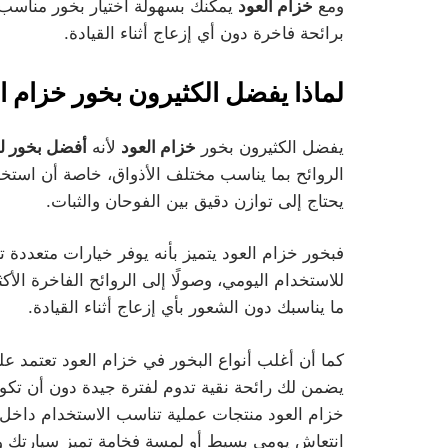
ومع
خزام العود
يمكنك بسهولة اختيار بخور مناسب ل
برائحة فاخرة دون أي إزعاج أثناء القيادة.
لماذا يفضل الكثيرون بخور خزام ا
يفضل الكثيرون بخور
خزام العود
لأنه
أفضل بخور ل
الروائح بما يناسب مختلف الأذواق، خاصة أن استخ
يحتاج إلى توازن دقيق بين الفوحان والثبات.
فبخور خزام العود يتميز بأنه يوفر خيارات متعددة تب
للاستخدام اليومي، وصولًا إلى الروائح الفاخرة الأكث
ما يناسبك دون الشعور بأي إزعاج أثناء القيادة.
كما أن أغلب أنواع البخور في خزام العود تعتمد ع
يضمن لك رائحة نقية تدوم لفترة جيدة دون أن تكون
خزام العود منتجات عملية تناسب الاستخدام داخل
انتعاش يومي بسيط أو لمسة فخامة تميز سيارتك وتت