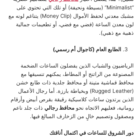
“Minimalist” (بسيطة ونحيفة) أو تلك التي تحتوي على
مشبك معدني لحفظ الأموال (Money Clip) يتناغم لونه مع
لون معدن الساعة (فضي مع فضي، أو تطعيمات جمالية
ذهبية مع ذهبي).
الطابع العام (كاجوال أم رسمي)
الرياضيون والشباب الذين يفضلون الساعات الضخمة
المصنوعة من الراتنج أو المطاط، يمكنهم تنسيقها مع
محافظ قماشية متينة أو محافظ جلدية ذات طابع خشن
(Rugged Leather) وبخياطة بارزة. أما رجال الأعمال
الذين يرتدون ساعات كلاسيكية رقيقة بقرص أبيض وأرقام
رومانية، فعليهم الاتجاه نحو
محافظ رجالي
ذات جلد ناعم
ومصقول وتصميم خالٍ من الزخارف المبالغ فيها.
دور الشروق للساعات في اكتمال أناقتك