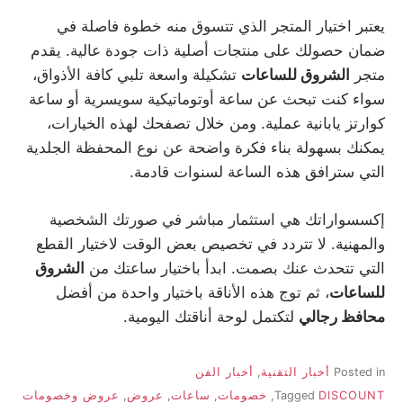
يعتبر اختيار المتجر الذي تتسوق منه خطوة فاصلة في
ضمان حصولك على منتجات أصلية ذات جودة عالية. يقدم
متجر
الشروق للساعات
تشكيلة واسعة تلبي كافة الأذواق،
سواء كنت تبحث عن ساعة أوتوماتيكية سويسرية أو ساعة
كوارتز يابانية عملية. ومن خلال تصفحك لهذه الخيارات،
يمكنك بسهولة بناء فكرة واضحة عن نوع المحفظة الجلدية
التي سترافق هذه الساعة لسنوات قادمة.
إكسسواراتك هي استثمار مباشر في صورتك الشخصية
والمهنية. لا تتردد في تخصيص بعض الوقت لاختيار القطع
التي تتحدث عنك بصمت. ابدأ باختيار ساعتك من
الشروق
للساعات
، ثم توج هذه الأناقة باختيار واحدة من أفضل
محافظ رجالي
لتكتمل لوحة أناقتك اليومية.
Posted in
أخبار التقنية
,
أخبار الفن
DISCOUNT
Tagged
,
خصومات
,
ساعات
,
عروض
,
عروض وخصومات