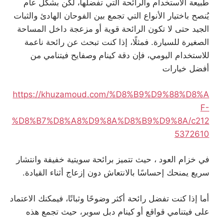
طبيعة الاستخدام والرائحة التي تفضلها، لكن بشكل عام
يُنصح باختيار الأنواع التي تجمع بين الفوحان الهادئ والثبات
الجيد حتى لا تكون الرائحة قوية أو مزعجة داخل المساحة
الصغيرة للسيارة. فمثلًا، إذا كنت تبحث عن رائحة ناعمة
للاستخدام اليومي، فإن دقة كينام وصفايح فيتنامي من
أفضل خيارات
https://khuzamoud.com/%D8%B9%D9%88%D8%A
F-
%D8%B7%D8%A8%D9%8A%D8%B9%D9%8A/c212
5372610
في خزام العود ، حيث تتميز برائحة سويتية خفيفة وانتشار
سريع يمنحك إحساسًا بالانتعاش دون إزعاج أثناء القيادة.
أما إذا كنت تفضل رائحة أكثر وضوحًا وثباتًا، فيمكنك الاعتماد
على فيتنامي قواقع أو كينام دبل سوبر، حيث تجمع هذه