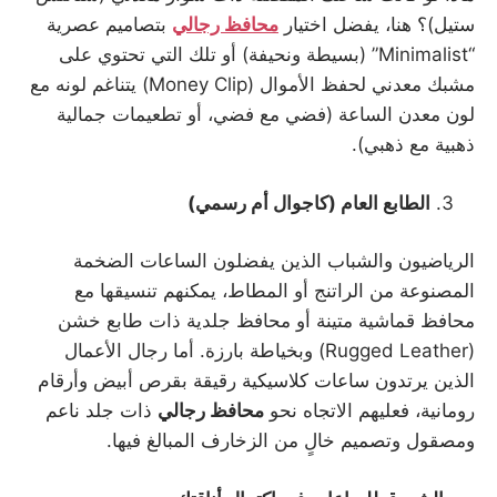
ستيل)؟ هنا، يفضل اختيار
محافظ رجالي
بتصاميم عصرية
“Minimalist” (بسيطة ونحيفة) أو تلك التي تحتوي على
مشبك معدني لحفظ الأموال (Money Clip) يتناغم لونه مع
لون معدن الساعة (فضي مع فضي، أو تطعيمات جمالية
ذهبية مع ذهبي).
الطابع العام (كاجوال أم رسمي)
الرياضيون والشباب الذين يفضلون الساعات الضخمة
المصنوعة من الراتنج أو المطاط، يمكنهم تنسيقها مع
محافظ قماشية متينة أو محافظ جلدية ذات طابع خشن
(Rugged Leather) وبخياطة بارزة. أما رجال الأعمال
الذين يرتدون ساعات كلاسيكية رقيقة بقرص أبيض وأرقام
رومانية، فعليهم الاتجاه نحو
محافظ رجالي
ذات جلد ناعم
ومصقول وتصميم خالٍ من الزخارف المبالغ فيها.