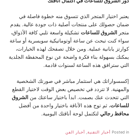
دور الشروق للساعات في اكتمال أناقتك
يعتبر اختيار المتجر الذي تتسوق منه خطوة فاصلة في
ضمان حصولك على منتجات أصلية ذات جودة عالية. يقدم
متجر
الشروق للساعات
تشكيلة واسعة تلبي كافة الأذواق،
سواء كنت تبحث عن ساعة أوتوماتيكية سويسرية أو ساعة
كوارتز يابانية عملية. ومن خلال تصفحك لهذه الخيارات،
يمكنك بسهولة بناء فكرة واضحة عن نوع المحفظة الجلدية
التي سترافق هذه الساعة لسنوات قادمة.
إكسسواراتك هي استثمار مباشر في صورتك الشخصية
والمهنية. لا تتردد في تخصيص بعض الوقت لاختيار القطع
التي تتحدث عنك بصمت. ابدأ باختيار ساعتك من
الشروق
للساعات
، ثم توج هذه الأناقة باختيار واحدة من أفضل
محافظ رجالي
لتكتمل لوحة أناقتك اليومية.
Posted in
أخبار التقنية
,
أخبار الفن