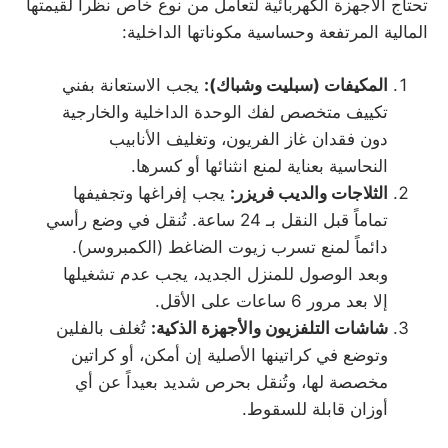
تحتاج الأجهزة الكهربائية لتعامل من نوع خاص نظراً لقيمتها
المالية المرتفعة وحساسية مكوناتها الداخلية:
المكيفات (سبليت وشباك):
يجب الاستعانة بفني
تكييف متخصص لفك الوحدة الداخلية والخارجية
دون فقدان غاز الفريون، وتغليف الأنابيب
النحاسية بعناية لمنع انثنائها أو كسرها.
الثلاجات والديب فريزر:
يجب إفراغها وتجفيفها
تماماً قبل النقل بـ 24 ساعة. تُنقل في وضع رأسي
دائماً لمنع تسرب زيوت الضاغط (الكمبروسر).
وبعد الوصول للمنزل الجديد، يجب عدم تشغيلها
إلا بعد مرور 6 ساعات على الأقل.
شاشات التلفزيون والأجهزة الذكية:
تُغلف بالفلين
وتوضع في كراتينها الأصلية إن أمكن، أو كراتين
مخصصة لها، وتُنقل بحرص شديد بعيداً عن أي
أوزان قابلة للسقوط.