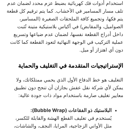
استخدام أدوات فك كهربائية بضبط عزم محدد لضمان عدم
تلف مسار المسامير في الأخشاب. كما يتم ترقيم كل قطعة
يتم فكها، وتجميع كافة الملحقات الصغيرة (المسامير،
الصواميل، والمقابض) في أكياس بلاستيكية متينة تُثبت
داخل أدراج القطعة نفسها، لضمان عدم ضياعها وتسريع
عملية التركيب في الوجهة النهائية لتعود القطعة كما كانت
دون أي اهتزاز أو ميل.
الإستراتيجيات المتقدمة في التغليف والحماية
التغليف هو خط الدفاع الأول الذي يحمي ممتلكاتك، ولا
يمكن لأي شركة نقل عفش بجازان أن تنجح دون تطبيق
معايير تغليف صارمة باستخدام مواد ذات جودة عالية:
البلاستيك ذو الفقاعات (
Bubble Wrap):
يُستخدم في تغليف القطع الهشة والقابلة للكسر،
مثل الأواني الزجاجية، المرايا، النجف، والشاشات،