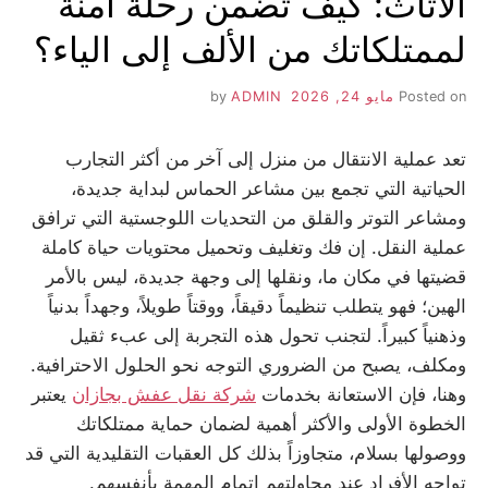
الأثاث: كيف تضمن رحلة آمنة
لممتلكاتك من الألف إلى الياء؟
Posted on
مايو 24, 2026
by
ADMIN
تعد عملية الانتقال من منزل إلى آخر من أكثر التجارب
الحياتية التي تجمع بين مشاعر الحماس لبداية جديدة،
ومشاعر التوتر والقلق من التحديات اللوجستية التي ترافق
عملية النقل. إن فك وتغليف وتحميل محتويات حياة كاملة
قضيتها في مكان ما، ونقلها إلى وجهة جديدة، ليس بالأمر
الهين؛ فهو يتطلب تنظيماً دقيقاً، ووقتاً طويلاً، وجهداً بدنياً
وذهنياً كبيراً. لتجنب تحول هذه التجربة إلى عبء ثقيل
ومكلف، يصبح من الضروري التوجه نحو الحلول الاحترافية.
وهنا، فإن الاستعانة بخدمات
شركة نقل عفش بجازان
يعتبر
الخطوة الأولى والأكثر أهمية لضمان حماية ممتلكاتك
ووصولها بسلام، متجاوزاً بذلك كل العقبات التقليدية التي قد
تواجه الأفراد عند محاولتهم إتمام المهمة بأنفسهم.